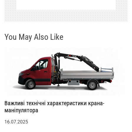
с
і
в
You May Also Like
Важливі технічні характеристики крана-
маніпулятора
16.07.2025