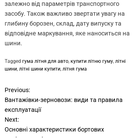
залежно від параметрів транспортного
засобу. Також важливо звертати увагу на
глибину борозен, склад, дату випуску та
відповідне маркування, яке наноситься на
шини.
Tagged
гума літня для авто
,
купити літню гуму
,
літні
шини
,
літні шини купити
,
літня гума
Previous:
Н
Вантажівки-зерновози: види та правила
а
експлуатації
Next:
в
Основні характеристики бортових
і