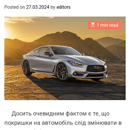
Posted on
27.03.2024
by
editors
E
1 min read
s
t
i
m
a
t
e
d
r
e
a
d
t
i
m
e
Досить очевидним фактом є те, що
покришки на автомобіль слід змінювати в