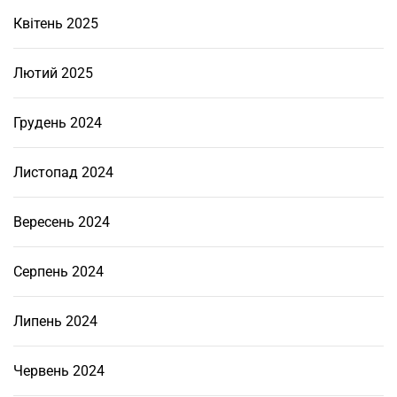
т
Квітень 2025
с
т
Лютий 2025
в
а
Грудень 2024
н
е
р
Листопад 2024
у
х
Вересень 2024
о
м
Серпень 2024
о
с
Липень 2024
т
і
Червень 2024