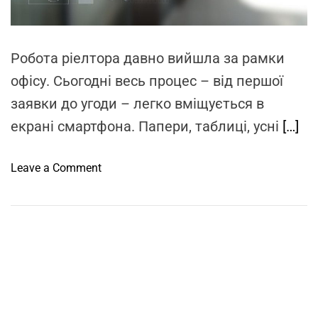
i
m
e
Робота ріелтора давно вийшла за рамки
офісу. Сьогодні весь процес – від першої
заявки до угоди – легко вміщується в
екрані смартфона. Папери, таблиці, усні
[…]
o
Leave a Comment
n
Р
і
е
л
т
о
р