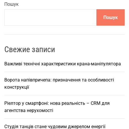
у
Пошук
с
Пошук
м
а
р
т
ф
Свежие записи
о
н
Важливі технічні характеристики крана-маніпулятора
і
:
Ворота напівпричепа: призначення та особливості
н
конструкції
о
в
Ріелтор у смартфоні: нова реальність – CRM для
а
агентства нерухомості
р
е
а
Студія танців стане чудовим джерелом енергії