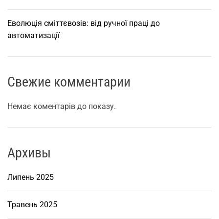
л
ь
Еволюція сміттєвозів: від ручної праці до
н
автоматизації
і
с
т
Свежие комментарии
ь
–
C
Немає коментарів до показу.
R
M
д
Архивы
л
я
Липень 2025
а
г
е
Травень 2025
н