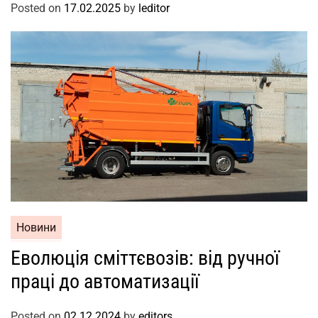
Posted on
17.02.2025
by
leditor
Новини
Еволюція сміттєвозів: від ручної
праці до автоматизації
Posted on
02.12.2024
by
editors