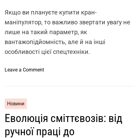
i
m
Якщо ви плануєте купити кран-
e
маніпулятор, то важливо звертати увагу не
лише на такий параметр, як
вантажопідйомність, але й на інші
особливості цієї спецтехніки.
o
Leave a Comment
n
В
а
ж
Новини
л
Еволюція сміттєвозів: від
и
в
ручної праці до
і