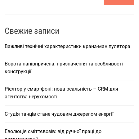
і
г
и
л
о
а
с
е
д
т
н
и
ц
о
Свежие записи
и
т
в
й
і
я
у
Важливі технічні характеристики крана-маніпулятора
с
ч
є
я
е
о
т
р
г
Ворота напівпричепа: призначення та особливості
ь
з
в
о
конструкції
с
е
с
я
а
р
а
в
Ріелтор у смартфоні: нова реальність – CRM для
?
д
і
агентства нерухомості
з
к
р
а
т
Студія танців стане чудовим джерелом енергії
а
в
у
К
а
п
Еволюція сміттєвозів: від ручної праці до
и
л