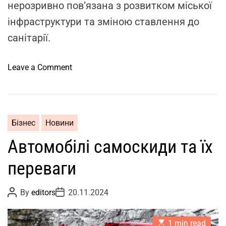
т
нерозривно пов’язана з розвитком міської
и
інфраструктури та зміною ставлення до
к
санітарії.
и
к
р
o
Leave a Comment
а
n
н
Е
а
в
-
о
Бізнес
Новини
м
л
Автомобілі самоскиди та їх
а
ю
н
ц
переваги
і
і
п
я
P
P
у
By
editors
20.11.2024
с
o
o
л
м
s
s
t
t
я
і
E
A
D
1 min read