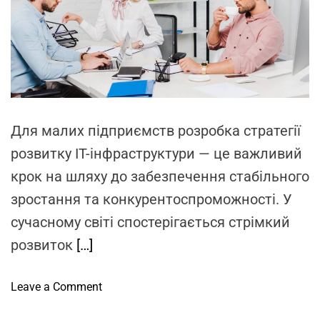
d
і
т
r
ї
а
e
a
ї
d
х
t
i
п
m
е
e
р
Для малих підприємств розробка стратегії
е
розвитку IT-інфраструктури — це важливий
в
а
крок на шляху до забезпечення стабільного
г
зростання та конкурентоспроможності. У
и
сучасному світі спостерігається стрімкий
розвиток
[…]
o
Leave a Comment
n