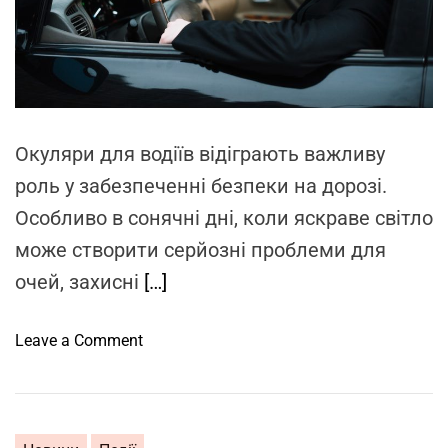
в
e
о
a
d
з
t
р
i
m
о
e
з
Окуляри для водіїв відіграють важливу
р
о
роль у забезпеченні безпеки на дорозі.
б
Особливо в сонячні дні, коли яскраве світло
к
може створити серйозні проблеми для
и
с
очей, захисні
[…]
т
р
o
Leave a Comment
а
n
т
О
е
к
г
у