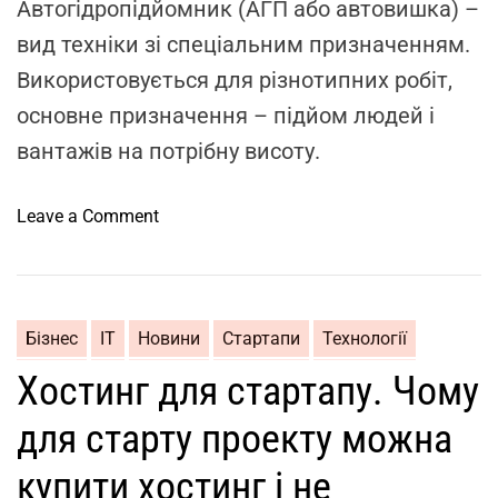
Автогідропідйомник (АГП або автовишка) –
о
н
вид техніки зі спеціальним призначенням.
у
Використовується для різнотипних робіт,
є
основне призначення – підйом людей і
п
вантажів на потрібну висоту.
р
и
в
o
Leave a Comment
а
n
т
О
н
с
а
о
Бізнес
ІТ
Новини
Стартапи
Технології
п
б
о
Хостинг для стартапу. Чому
л
ч
и
для старту проекту можна
а
в
т
о
купити хостинг і не
к
с