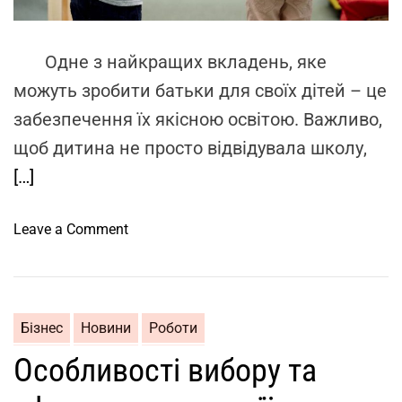
t
с
и
i
т
m
в
e
р
Одне з найкращих вкладень, яке
и
у
й
можуть зробити батьки для своїх дітей – це
к
а
забезпечення їх якісною освітою. Важливо,
т
к
у
щоб дитина не просто відвідувала школу,
с
р
е
[…]
и
с
д
у
o
Leave a Comment
л
а
n
я
р
Я
м
д
к
а
л
і
л
Бізнес
Новини
Роботи
я
п
о
б
Особливості вибору та
і
г
е
д
о
з