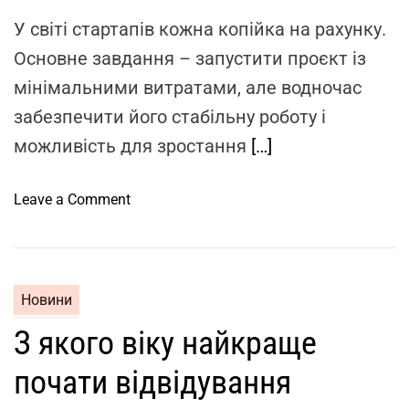
п
У світі стартапів кожна копійка на рахунку.
л
Основне завдання – запустити проєкт із
у
мінімальними витратами, але водночас
а
т
забезпечити його стабільну роботу і
а
можливість для зростання
[…]
ц
і
o
Leave a Comment
ї
n
а
Х
в
о
т
с
о
Новини
т
г
З якого віку найкраще
и
і
н
д
почати відвідування
г
р
д
о