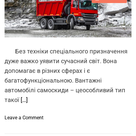
т
s
u
a
т
t
t
t
о
т
i
h
e
m
р
o
є
a
r
а
в
t
e
о
d
з
r
e
і
Без техніки спеціального призначення
a
в
d
дуже важко уявити сучасний світ. Вона
t
:
i
допомагає в різних сферах і є
m
в
e
і
багатофункціональною. Вантажні
д
автомобілі самоскиди – цеособливий тип
р
такої
[…]
у
ч
н
o
Leave a Comment
о
n
ї
А