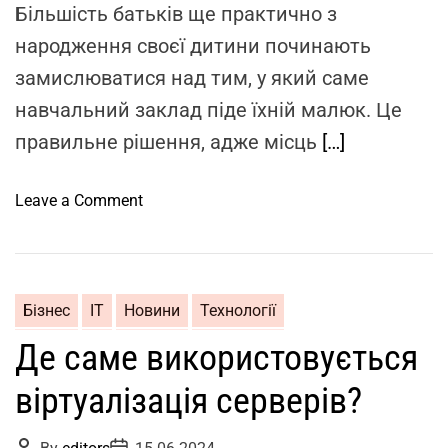
Більшість батьків ще практично з
e
с
народження своєї дитини починають
т
а
замислюватися над тим, у який саме
р
навчальний заклад піде їхній малюк. Це
т
правильне рішення, адже місць
[…]
у
п
р
o
Leave a Comment
о
n
е
З
к
я
т
к
Бізнес
ІТ
Новини
Технології
у
о
Де саме використовується
м
г
о
о
віртуалізація серверів?
ж
в
н
і
P
P
а