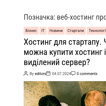
Позначка:
веб-хостинг п
Бізнес
ІТ
Новини
Стартапи
Технологі
Хостинг для стартапу. 
можна купити хостинг і
виділений сервер?
P
P
P
By
editors
04.07.2024
0 comments
o
o
o
s
s
s
t
t
t
A
D
C
u
a
o
t
t
m
h
e
m
o
e