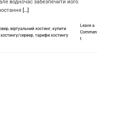
 але водночас забезпечити його
зростання
[…]
Leave a
рвер
,
віртуальний хостинг
,
купити
Commen
 хостингу/сервер
,
тарифи хостингу
o
t
n
Х
о
с
т
и
н
г
д
л
я
с