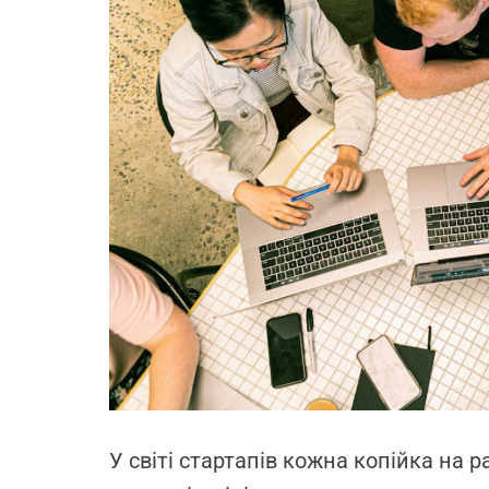
r
n
t
У світі стартапів кожна копійка на 