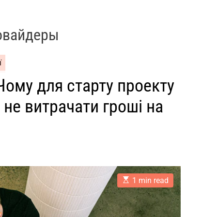
ровайдеры
ї
Чому для старту проекту
 не витрачати гроші на
E
1 min read
s
t
i
m