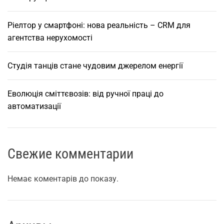
?
е
а
р
Ріелтор у смартфоні: нова реальність – CRM для
и
агентства нерухомості
з
е
к
Студія танців стане чудовим джерелом енергії
а
с
п
п
Еволюція сміттєвозів: від ручної праці до
л
автоматизації
у
и
а
т
с
а
Свежие комментарии
ц
а
і
Немає коментарів до показу.
м
ї
а
и
в
т