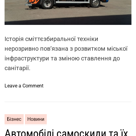
д
a
р
d
о
t
у
в
i
х
m
и
e
о
м
м
Історія сміттєзбиральної техніки
д
о
ж
нерозривно пов’язана з розвитком міської
с
е
інфраструктури та зміною ставлення до
т
р
і
санітарії.
е
л
о
o
Leave a Comment
м
n
е
Е
н
в
е
о
Бізнес
Новини
р
л
Автомобілі самоскиди та їх
г
ю