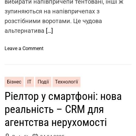
вибирати напівпричепи тентовані, інші ж
т
зупиняються на напівпричепах з
и
к
розстібними воротами. Це чудова
и
альтернатива
[…]
к
р
o
Leave a Comment
а
n
н
В
а
о
-
р
м
Бізнес
ІТ
Події
Технології
о
а
Ріелтор у смартфоні: нова
т
н
а
і
реальність – CRM для
н
п
а
у
агентства нерухомості
п
л
і
я
P
P