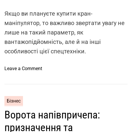
i
m
Якщо ви плануєте купити кран-
e
маніпулятор, то важливо звертати увагу не
лише на такий параметр, як
вантажопідйомність, але й на інші
особливості цієї спецтехніки.
o
Leave a Comment
n
В
а
ж
Бізнес
л
Ворота напівпричепа:
и
в
призначення та
і