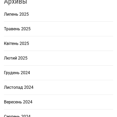
Архивы
о
г
Липень 2025
і
д
Травень 2025
р
о
Квітень 2025
п
і
Лютий 2025
д
й
о
Грудень 2024
м
н
Листопад 2024
и
к
Вересень 2024
і
в
Серпень 2024