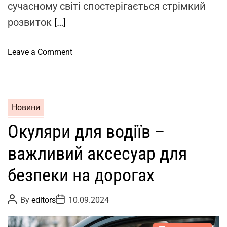
сучасному світі спостерігається стрімкий
розвиток
[…]
o
Leave a Comment
n
П
о
к
Новини
р
Окуляри для водіїв –
о
к
важливий аксесуар для
о
в
безпеки на дорогах
е
к
P
P
By
editors
10.09.2024
е
o
o
s
s
р
t
t