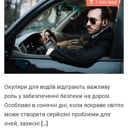
і
E
A
D
1 min read
s
u
a
в
t
t
t
i
h
e
н
m
o
и
a
r
t
ц
e
т
d
r
в
e
о
a
d
з
t
р
i
m
о
e
з
Окуляри для водіїв відіграють важливу
р
о
роль у забезпеченні безпеки на дорозі.
б
Особливо в сонячні дні, коли яскраве світло
к
може створити серйозні проблеми для
и
с
очей, захисні
[…]