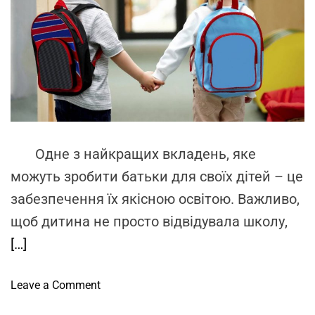
-
m
o
в
a
r
і
t
–
e
н
в
d
ф
r
а
e
р
ж
a
а
d
л
t
с
и
i
т
m
в
e
р
Одне з найкращих вкладень, яке
и
у
й
можуть зробити батьки для своїх дітей – це
к
а
забезпечення їх якісною освітою. Важливо,
т
к
у
щоб дитина не просто відвідувала школу,
с
р
е
[…]
и
с
д
у
o
Leave a Comment
л
а
n
я
р