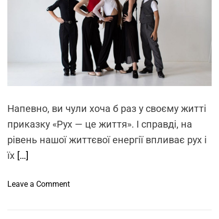
a
r
с
о
t
e
т
н
d
р
і
r
e
у
:
a
к
н
d
t
ц
о
i
m
і
в
e
ї
а
р
Напевно, ви чули хоча б раз у своєму житті
е
приказку «Рух — це життя». І справді, на
а
рівень нашої життєвої енергії впливає рух і
л
їх
[…]
ь
н
і
o
Leave a Comment
с
n
т
С
ь