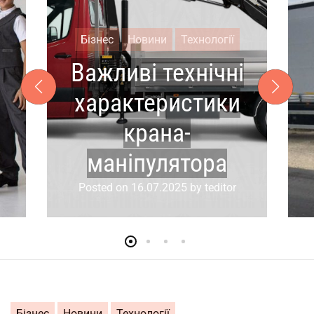
Бізнес
Новини
Технології
Важливі технічні
характеристики
крана-
маніпулятора
Posted on
16.07.2025
by
teditor
Бізнес
Новини
Технології