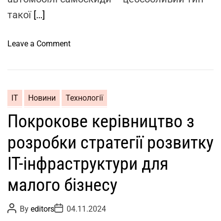
р
такої
[…]
у
ч
н
o
Leave a Comment
о
n
ї
А
п
в
р
т
ІТ
Новини
Технології
а
о
Покрокове керівництво з
ц
м
і
о
розробки стратегії розвитку
д
б
о
і
IT-інфраструктури для
а
л
в
і
малого бізнесу
т
с
о
а
P
P
By
editors
04.11.2024
o
o
м
м