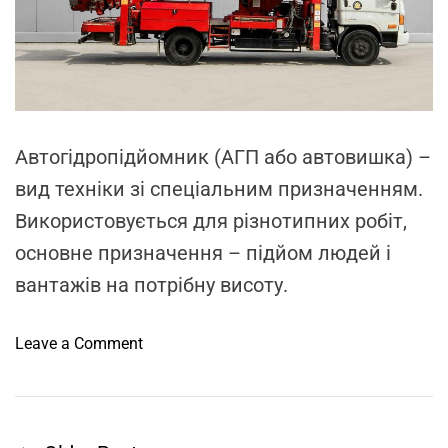
r
н
e
х
я
a
d
п
t
р
i
m
о
e
п
Автогідропідйомник (АГП або автовишка) –
о
н
вид техніки зі спеціальним призначенням.
у
Використовується для різнотипних робіт,
є
основне призначення – підйом людей і
п
вантажів на потрібну висоту.
р
и
в
o
Leave a Comment
а
n
т
О
н
с
а
о