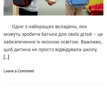
a
d
t
i
m
e
Одне з найкращих вкладень, яке
можуть зробити батьки для своїх дітей – це
забезпечення їх якісною освітою. Важливо,
щоб дитина не просто відвідувала школу,
[…]
o
Leave a Comment
n
Я
к
і
п
і