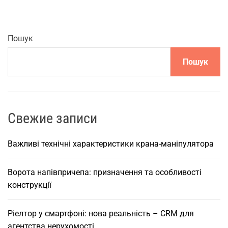
д
х
о
Пошук
д
Пошук
и
д
о
н
а
Свежие записи
в
ч
Важливі технічні характеристики крана-маніпулятора
а
н
Ворота напівпричепа: призначення та особливості
н
конструкції
я
п
Ріелтор у смартфоні: нова реальність – CRM для
р
агентства нерухомості