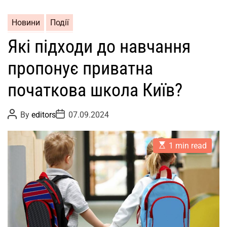
Новини
Події
Які підходи до навчання
пропонує приватна
початкова школа Київ?
P
P
By
editors
07.09.2024
o
o
s
s
t
t
E
A
D
1 min read
s
u
a
t
t
t
i
h
e
m
o
a
r
t
e
d
r
e