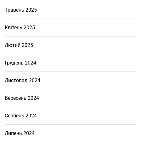
т
к
Травень 2025
о
в
Квітень 2025
а
ш
Лютий 2025
к
о
Грудень 2024
л
а
К
Листопад 2024
и
ї
Вересень 2024
в
?
Серпень 2024
Липень 2024