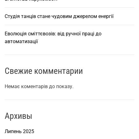
о
п
о
Студія танців стане чудовим джерелом енергії
н
у
Еволюція сміттєвозів: від ручної праці до
є
автоматизації
п
р
и
Свежие комментарии
в
а
т
Немає коментарів до показу.
н
а
п
Архивы
о
ч
Липень 2025
а