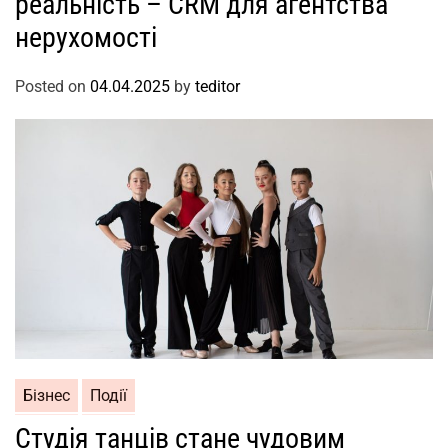
реальність – CRM для агентства
нерухомості
Posted on
04.04.2025
by
teditor
Бізнес
Події
Студія танців стане чудовим