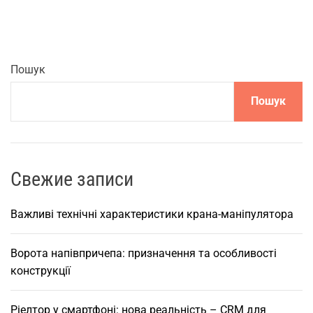
л
и
в
о
Пошук
с
Пошук
т
і
в
и
б
Свежие записи
о
р
Важливі технічні характеристики крана-маніпулятора
у
т
Ворота напівпричепа: призначення та особливості
а
конструкції
с
ф
Ріелтор у смартфоні: нова реальність – CRM для
е