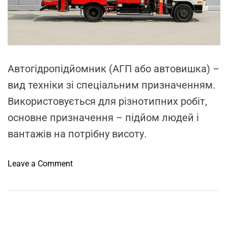
a
d
t
i
m
e
Автогідропідйомник (АГП або автовишка) –
вид техніки зі спеціальним призначенням.
Використовується для різнотипних робіт,
основне призначення – підйом людей і
вантажів на потрібну висоту.
o
Leave a Comment
n
О
с
о
б