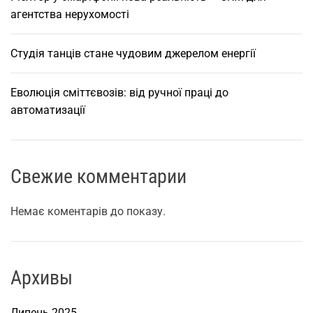
агентства нерухомості
р
и
е
Студія танців стане чудовим джерелом енергії
к
с
Еволюція сміттєвозів: від ручної праці до
п
автоматизації
л
у
а
Свежие комментарии
т
а
ц
Немає коментарів до показу.
і
ї
а
Архивы
в
т
Липень 2025