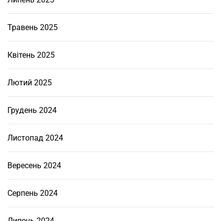
о
г
і
Травень 2025
д
р
Квітень 2025
о
п
Лютий 2025
і
д
Грудень 2024
й
о
м
Листопад 2024
н
и
Вересень 2024
к
і
Серпень 2024
в
Липень 2024