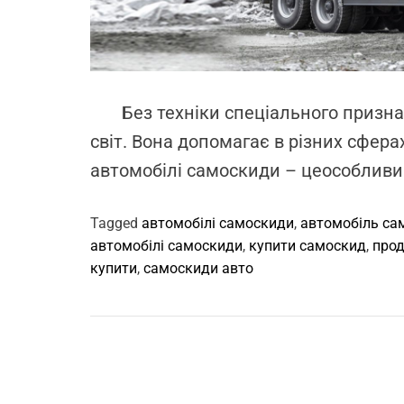
Без техніки спеціального признач
світ. Вона допомагає в різних сфера
автомобілі самоскиди – цеособливи
Tagged
автомобілі самоскиди
,
автомобіль са
автомобілі самоскиди
,
купити самоскид
,
про
купити
,
самоскиди авто