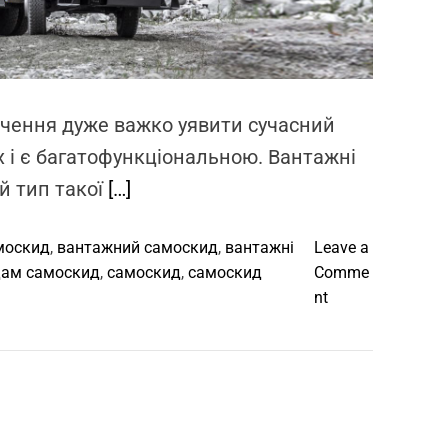
a
d
t
i
m
e
ення дуже важко уявити сучасний
х і є багатофункціональною. Вантажні
й тип такої
[…]
москид
,
вантажний самоскид
,
вантажні
Leave a
дам самоскид
,
самоскид
,
самоскид
Comme
o
nt
n
А
в
т
о
м