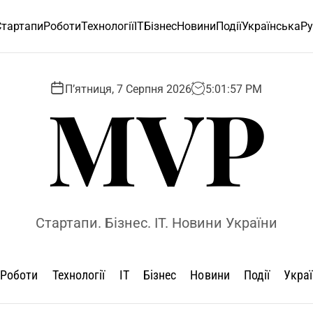
Стартапи
Роботи
Технології
ІТ
Бізнес
Новини
Події
Українська
Ру
MVP
П’ятниця, 7 Серпня 2026
5
:
01
:
58
PM
Стартапи. Бізнес. IT. Новини України
Роботи
Технології
ІТ
Бізнес
Новини
Події
Укра