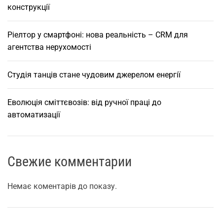
конструкції
о
з
Ріелтор у смартфоні: нова реальність – CRM для
р
агентства нерухомості
о
з
р
Студія танців стане чудовим джерелом енергії
о
б
Еволюція сміттєвозів: від ручної праці до
к
автоматизації
и
с
т
Свежие комментарии
р
а
т
Немає коментарів до показу.
е
г