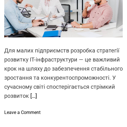
d
r
e
a
d
t
i
m
e
Для малих підприємств розробка стратегії
розвитку IT-інфраструктури — це важливий
крок на шляху до забезпечення стабільного
зростання та конкурентоспроможності. У
сучасному світі спостерігається стрімкий
розвиток
[…]
o
Leave a Comment
n
П