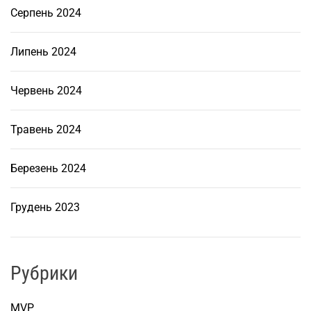
с
Серпень 2024
т
р
Липень 2024
у
к
т
Червень 2024
у
р
Травень 2024
и
д
Березень 2024
л
я
Грудень 2023
м
а
л
о
Рубрики
г
о
MVP