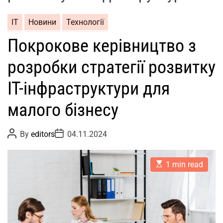
ІТ
Новини
Технології
Покрокове керівництво з
розробки стратегії розвитку
IT-інфраструктури для
малого бізнесу
P
P
By
editors
04.11.2024
o
o
s
s
t
t
E
A
D
1 min read
s
u
a
t
t
t
i
h
e
m
o
a
r
t
e