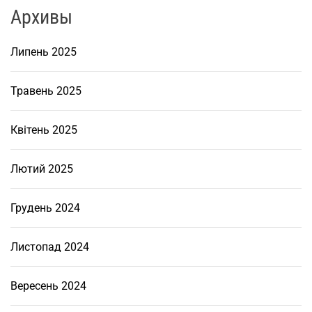
і
Архивы
ї
р
Липень 2025
о
з
в
Травень 2025
и
т
Квітень 2025
к
у
Лютий 2025
I
T
Грудень 2024
-
і
н
Листопад 2024
ф
р
Вересень 2024
а