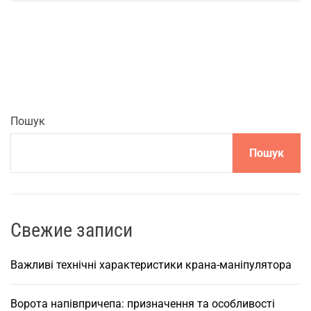
о
к
р
о
к
о
в
Пошук
е
Пошук
к
е
р
і
в
Свежие записи
н
и
Важливі технічні характеристики крана-маніпулятора
ц
т
Ворота напівпричепа: призначення та особливості
в