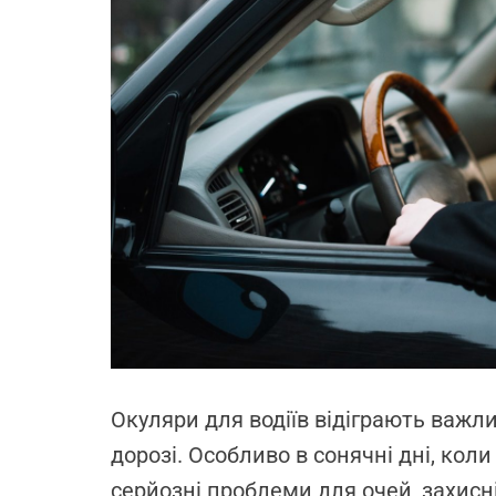
Окуляри для водіїв відіграють важл
дорозі. Особливо в сонячні дні, кол
серйозні проблеми для очей, захисн