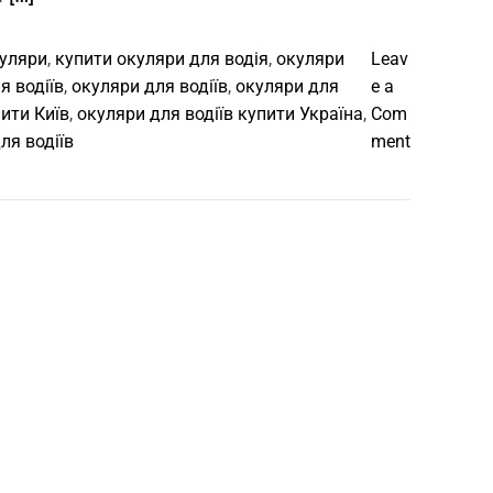
куляри
,
купити окуляри для водія
,
окуляри
Leav
я водіїв
,
окуляри для водіїв
,
окуляри для
e a
пити Київ
,
окуляри для водіїв купити Україна
,
Com
o
ля водіїв
ment
n
О
к
у
л
я
р
и
д
л
я
в