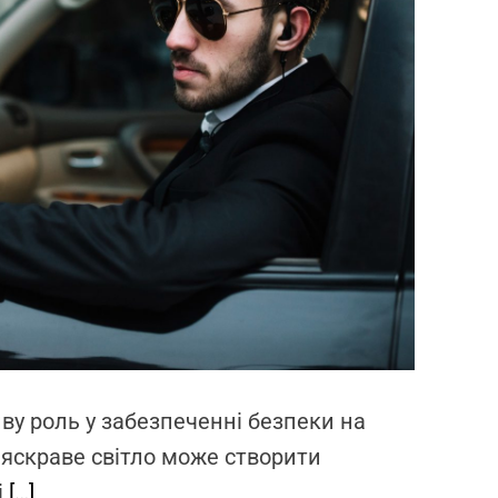
d
r
e
a
d
t
i
m
e
иву роль у забезпеченні безпеки на
и яскраве світло може створити
і
[…]