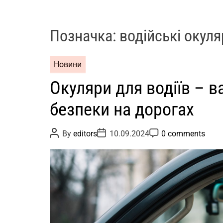
Позначка:
водійські окул
Новини
Окуляри для водіїв – 
безпеки на дорогах
P
P
P
By
editors
10.09.2024
0 comments
o
o
o
s
s
s
t
t
t
A
D
C
u
a
o
t
t
m
h
e
m
o
e
r
n
t