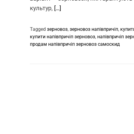
культур,
[…]
Tagged
зерновоз
,
зерновоз напівпричіп
,
купит
купити напівпричіп зерновоз
,
напівпричіп зер
продам напівпричіп зерновоз самоскид