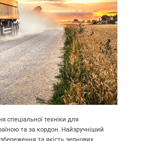
d
r
e
a
d
t
i
m
e
я спеціальної техніки для
раїною та за кордон. Найзручніший
 збереження та якість зернових