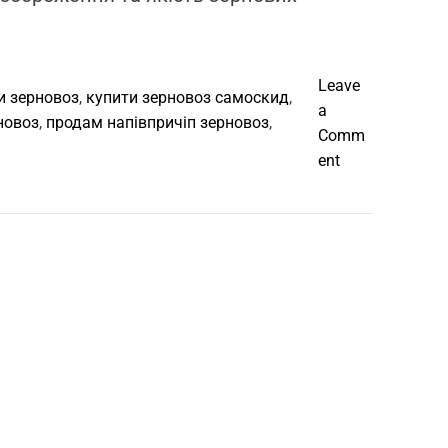
Leave
и зерновоз
,
купити зерновоз самоскид
,
a
новоз
,
продам напівпричіп зерновоз
,
Comm
o
ent
n
В
а
н
т
а
ж
і
в
к
и