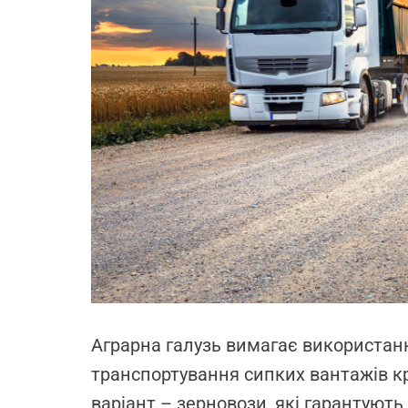
Аграрна галузь вимагає використанн
транспортування сипких вантажів к
варіант – зерновози, які гарантують