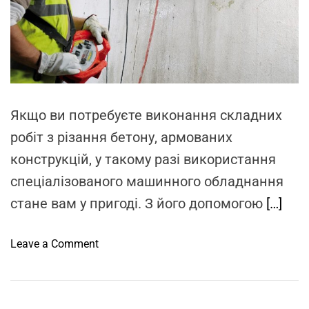
d
r
e
a
d
t
i
m
e
Якщо ви потребуєте виконання складних
робіт з різання бетону, армованих
конструкцій, у такому разі використання
спеціалізованого машинного обладнання
стане вам у пригоді. З його допомогою
[…]
o
Leave a Comment
n
О
с