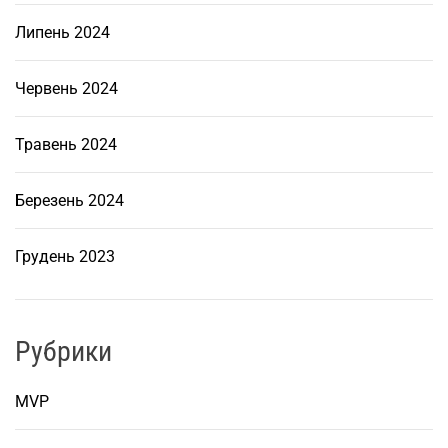
б
Липень 2024
е
т
о
Червень 2024
н
у
Травень 2024
в
К
Березень 2024
и
є
Грудень 2023
в
і
Рубрики
MVP