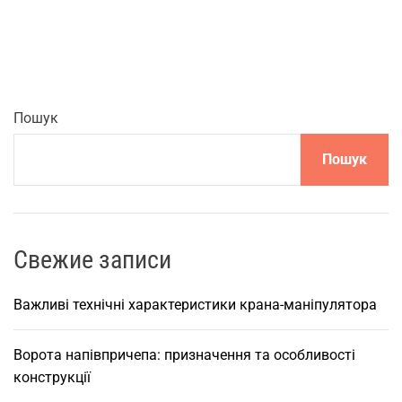
о
б
л
и
в
о
Пошук
с
Пошук
т
і
,
р
і
Свежие записи
з
н
Важливі технічні характеристики крана-маніпулятора
о
в
Ворота напівпричепа: призначення та особливості
и
конструкції
д