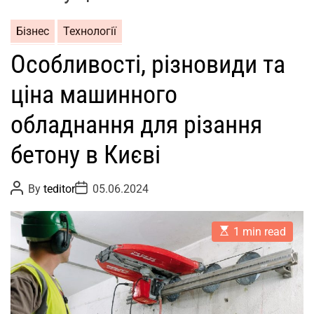
Бізнес
Технології
Особливості, різновиди та
ціна машинного
обладнання для різання
бетону в Києві
P
P
By
teditor
05.06.2024
o
o
s
s
t
t
E
A
D
1 min read
s
u
a
t
t
t
i
h
e
m
o
a
r
t
e