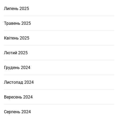
л
Липень 2025
а
д
н
Травень 2025
а
н
Квітень 2025
н
я
Лютий 2025
д
л
Грудень 2024
я
р
і
Листопад 2024
з
а
Вересень 2024
н
н
Серпень 2024
я