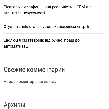
и
Ріелтор у смартфоні: нова реальність – CRM для
т
агентства нерухомості
а
ц
і
Студія танців стане чудовим джерелом енергії
н
а
Еволюція сміттєвозів: від ручної праці до
м
автоматизації
а
ш
и
Свежие комментарии
н
н
о
Немає коментарів до показу.
г
о
о
Архивы
б