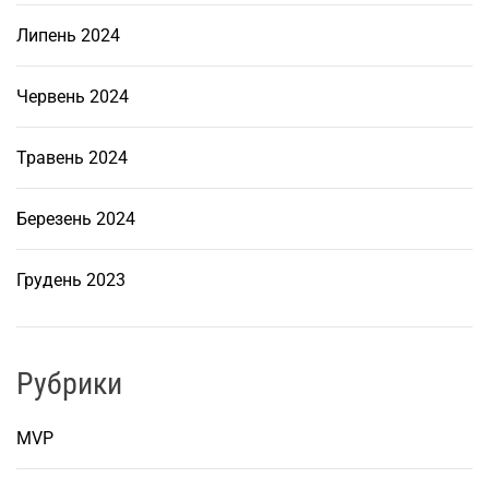
б
Липень 2024
е
т
о
Червень 2024
н
у
Травень 2024
в
К
Березень 2024
и
є
Грудень 2023
в
і
Рубрики
MVP