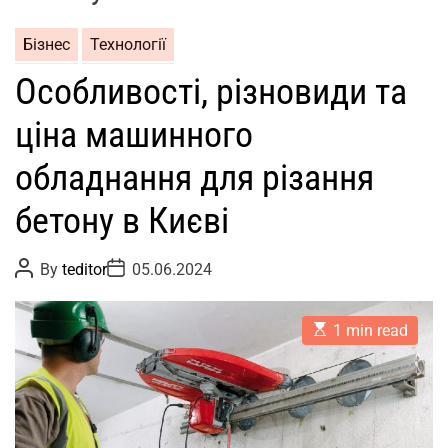
Бізнес
Технології
Особливості, різновиди та
ціна машинного
обладнання для різання
бетону в Києві
P
P
By
teditor
05.06.2024
o
o
s
s
t
t
E
A
D
1 min read
s
u
a
t
t
t
i
h
e
m
o
a
r
t
e