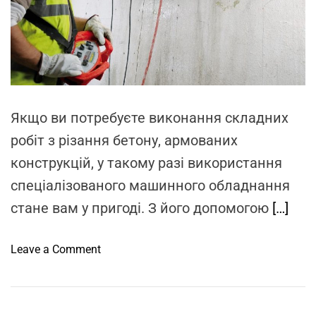
d
r
e
a
d
t
i
m
e
Якщо ви потребуєте виконання складних
робіт з різання бетону, армованих
конструкцій, у такому разі використання
спеціалізованого машинного обладнання
стане вам у пригоді. З його допомогою
[…]
o
Leave a Comment
n
О
с