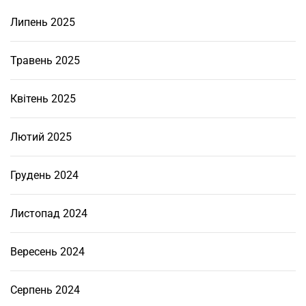
л
Липень 2025
а
д
н
Травень 2025
а
н
Квітень 2025
н
я
Лютий 2025
д
л
Грудень 2024
я
р
і
Листопад 2024
з
а
Вересень 2024
н
н
Серпень 2024
я