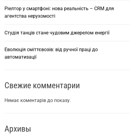
и
Ріелтор у смартфоні: нова реальність – CRM для
т
агентства нерухомості
а
ц
і
Студія танців стане чудовим джерелом енергії
н
а
Еволюція сміттєвозів: від ручної праці до
м
автоматизації
а
ш
и
Свежие комментарии
н
н
о
Немає коментарів до показу.
г
о
о
Архивы
б