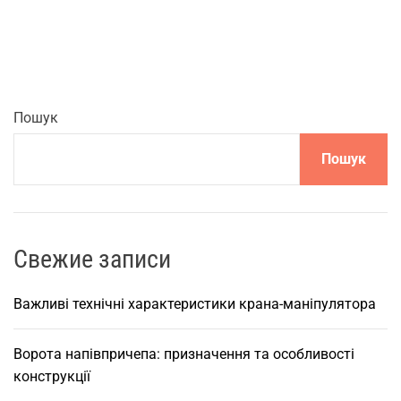
о
б
л
и
в
о
Пошук
с
Пошук
т
і
,
р
і
Свежие записи
з
н
Важливі технічні характеристики крана-маніпулятора
о
в
Ворота напівпричепа: призначення та особливості
и
конструкції
д